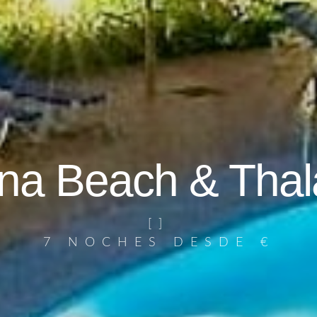
ena Beach & Thal
[]
7 NOCHES DESDE
€